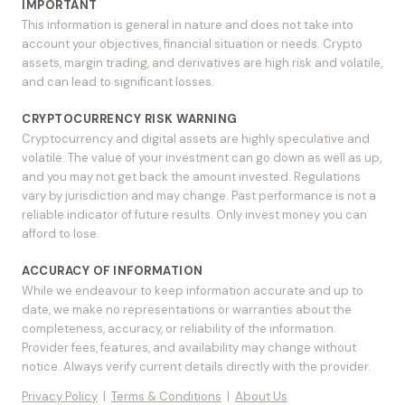
IMPORTANT
This information is general in nature and does not take into
account your objectives, financial situation or needs. Crypto
assets, margin trading, and derivatives are high risk and volatile,
and can lead to significant losses.
CRYPTOCURRENCY RISK WARNING
Cryptocurrency and digital assets are highly speculative and
volatile. The value of your investment can go down as well as up,
and you may not get back the amount invested. Regulations
vary by jurisdiction and may change. Past performance is not a
reliable indicator of future results. Only invest money you can
afford to lose.
ACCURACY OF INFORMATION
While we endeavour to keep information accurate and up to
date, we make no representations or warranties about the
completeness, accuracy, or reliability of the information.
Provider fees, features, and availability may change without
notice. Always verify current details directly with the provider.
Privacy Policy
|
Terms & Conditions
|
About Us