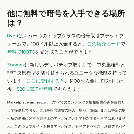
他に無料で暗号を入手できる場所
は？
Bybit
はもう一つのトップクラスの暗号取引プラットフ
ォームで、100ドル以上入金すると、
この紹介コード
で
無料で10BTC
を受け取ることができます。
Zoomex
は新しいデリバティブ取引所で、中央集権型と
非中央集権型を切り替えられるユニークな機能を持って
います。
ここに登録すると
、$100を入金して取引した
後、
$20 USDTが無料
でもらえます。
Marketplacefairness.org はすべてのコンテンツを情報提供のみを目的と
して提供しており、これを暗号通貨の購入、取引、販売、または特定の取
引所の使用に関する財務上のアドバイスとして解釈するべきではありませ
ん。このウェブサイトを投資アドバイス、財務アドバイス、法律アドバイ